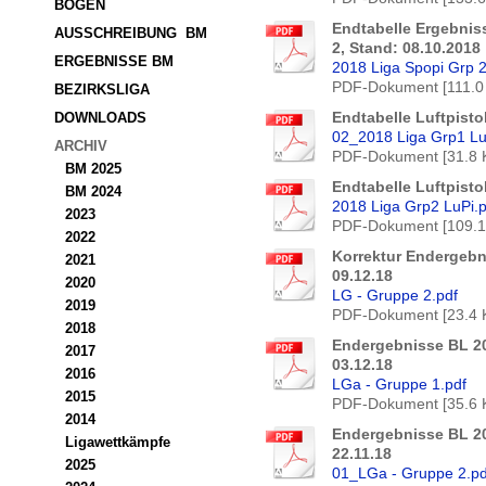
BOGEN
Endtabelle Ergebnis
AUSSCHREIBUNG  BM
2, Stand: 08.10.2018
ERGEBNISSE BM
2018 Liga Spopi Grp 2
PDF-Dokument [111.0
BEZIRKSLIGA
Endtabelle Luftpisto
DOWNLOADS
02_2018 Liga Grp1 Lu
ARCHIV
PDF-Dokument [31.8 
BM 2025
Endtabelle Luftpisto
BM 2024
2018 Liga Grp2 LuPi.p
2023
PDF-Dokument [109.1
2022
Korrektur Endergebn
2021
09.12.18
2020
LG - Gruppe 2.pdf
2019
PDF-Dokument [23.4 
2018
Endergebnisse BL 20
2017
03.12.18
2016
LGa - Gruppe 1.pdf
2015
PDF-Dokument [35.6 
2014
Endergebnisse BL 20
Ligawettkämpfe
22.11.18
2025
01_LGa - Gruppe 2.pd