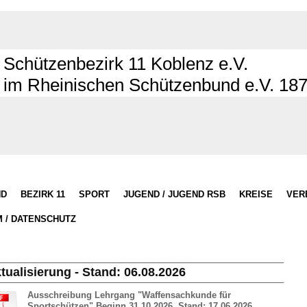
Schützenbezirk 11 Koblenz e.V.
im Rheinischen Schützenbund e.V. 18
ND
BEZIRK 11
SPORT
JUGEND / JUGEND RSB
KREISE
VER
 / DATENSCHUTZ
tualisierung - Stand: 06.08
.2026
Ausschreibung Lehrgang "Waffensachkunde für
Sportschützen" Beginn 31.10.2026, Stand: 17.06.2026