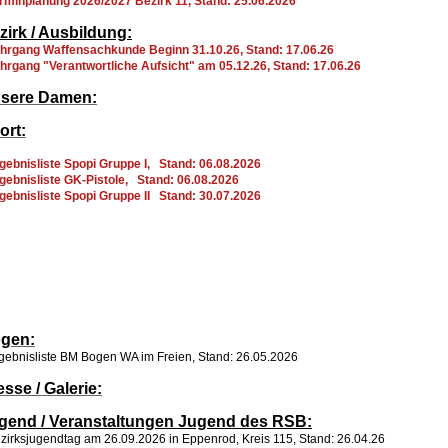
erminplanung 2026/2027 Bezirk 11, Stand: 25.06.2026
zirk / Ausbildung:
hrgang Waffensachkunde Beginn 31.10.26, Stand: 17.06.26
ehrgang "Verantwortliche Aufsicht" am 05.12.26, Stand: 17.06.26
sere Damen:
ort:
rgebnisliste Spopi Gruppe I, Stand: 06.08
.2026
rgebnisliste GK-Pistole, Stand: 06.08.2026
rgebnisliste Spopi Gruppe II Stand: 30.07.2026
gen:
rgebnisliste BM Bogen WA im Freien, Stand: 26.05.2026
esse / Galerie:
gend / Veranstaltungen Jugend des RSB:
ezirksjugendtag am 26.09.2026 in Eppenrod, Kreis 115, Stand: 26.04.26