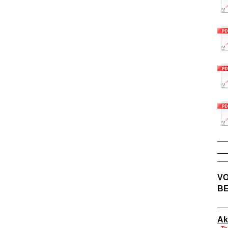
V
B
Ak