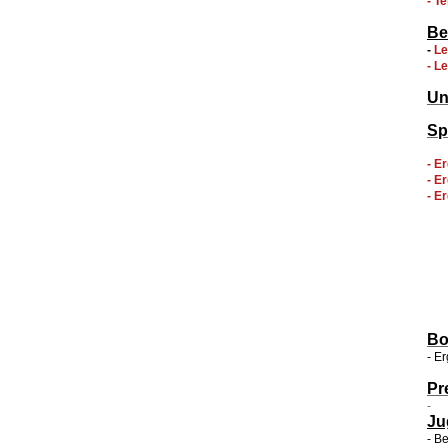
- T
Be
-
Le
- L
Un
Sp
- E
- E
- E
Bo
- E
Pr
-
Ju
- B