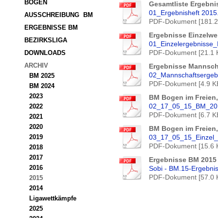
BOGEN
Gesamtliste Ergebni
01_Ergebnisheft 2015
AUSSCHREIBUNG  BM
PDF-Dokument [181.2
ERGEBNISSE BM
Ergebnisse Einzelw
BEZIRKSLIGA
01_Einzelergebnisse
PDF-Dokument [21.1 
DOWNLOADS
ARCHIV
Ergebnisse Mannsch
02_Mannschaftsergebn
BM 2025
PDF-Dokument [4.9 K
BM 2024
2023
BM Bogen im Freien
02_17_05_15_BM_201
2022
PDF-Dokument [6.7 K
2021
2020
BM Bogen im Freien,
2019
03_17_05_15_Einzel
PDF-Dokument [15.6 
2018
2017
Ergebnisse BM 2015
2016
Sobi - BM.15-Ergebnis
PDF-Dokument [57.0 
2015
2014
Ligawettkämpfe
2025